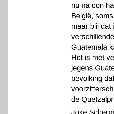
nu na een ha
België, som
maar blij dat
verschillend
Guatemala ka
Het is met v
jegens Guat
bevolking dat
voorzittersc
de Quetzalpr
Joke Scherp