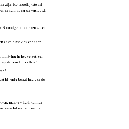
kan zijn. Het moeilijkste zal
os en schijnbaar onverstoord.
pen. Sommigen onder hen zitten
toch enkele brokjes voor hen
inlijving in het verzet, een
 op de proef te stellen?
ten?
dat hij enig benul had van de
 nekken, maar uw kerk kunnen
het verschil en dat weet de