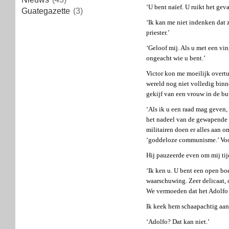
‘U bent naïef. U ruikt het geva
Guategazette
(3)
‘Ik kan me niet indenken dat 
priester.’
‘Geloof mij. Als u met een vin
ongeacht wie u bent.’
Victor kon me moeilijk overtui
wereld nog niet volledig binn
gekijf van een vrouw in de bu
‘Als ik u een raad mag geven,
het nadeel van de gewapende st
militairen doen er alles aan o
‘goddeloze communisme.’ Voo
Hij pauzeerde even om mij ti
‘Ik ken u. U bent een open bo
waarschuwing. Zeer delicaat, 
We vermoeden dat het Adolfo 
Ik keek hem schaapachtig aan 
‘Adolfo? Dat kan niet.’