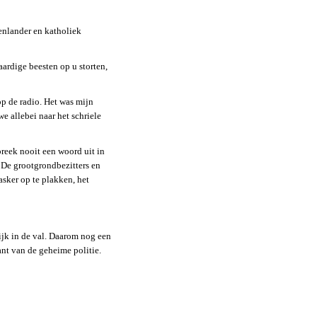
tenlander en katholiek
aardige beesten op u storten,
op de radio. Het was mijn
e allebei naar het schriele
preek nooit een woord uit in
. De grootgrondbezitters en
asker op te plakken, het
lijk in de val. Daarom nog een
ant van de geheime politie.