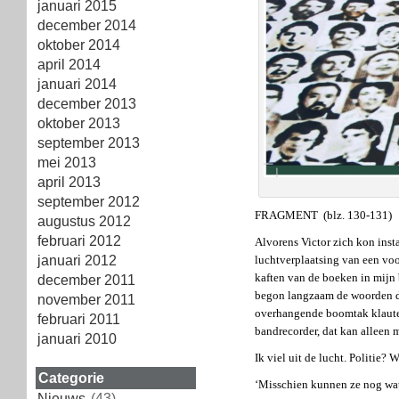
januari 2015
december 2014
oktober 2014
april 2014
januari 2014
december 2013
oktober 2013
september 2013
mei 2013
april 2013
september 2012
FRAGMENT (blz. 130-131)
augustus 2012
februari 2012
Alvorens Victor zich kon insta
januari 2012
luchtverplaatsing van een voo
kaften van de boeken in mijn 
december 2011
begon langzaam de woorden doo
november 2011
overhangende boomtak klauterd
februari 2011
bandrecorder, dat kan alleen m
januari 2010
Ik viel uit de lucht. Politie?
Categorie
‘Misschien kunnen ze nog wat
Nieuws
(43)