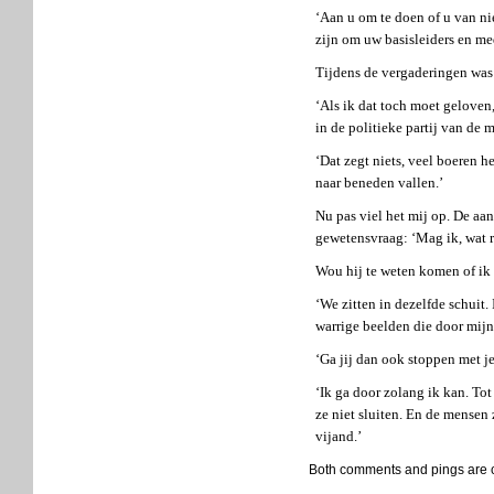
‘Aan u om te doen of u van nie
zijn om uw basisleiders en m
Tijdens de vergaderingen was 
‘Als ik dat toch moet geloven
in de politieke partij van de
‘Dat zegt niets, veel boeren h
naar beneden vallen.’
Nu pas viel het mij op. De aa
gewetensvraag: ‘Mag ik, wat r
Wou hij te weten komen of ik
‘We zitten in dezelfde schuit
warrige beelden die door mijn 
‘Ga jij dan ook stoppen met j
‘Ik ga door zolang ik kan. To
ze niet sluiten. En de mensen 
vijand.’
Both comments and pings are c