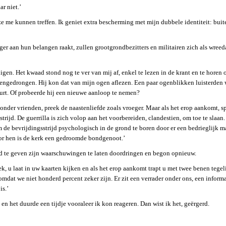
ar niet.’
ze me kunnen treffen. Ik geniet extra bescherming met mijn dubbele identiteit: bui
ger aan hun belangen raakt, zullen grootgrondbezitters en militairen zich als wreed
gen. Het kwaad stond nog te ver van mij af, enkel te lezen in de krant en te horen 
engedrongen. Hij kon dat van mijn ogen aflezen. Een paar ogenblikken luisterden w
urt. Of probeerde hij een nieuwe aanloop te nemen?
 onder vrienden, preek de naastenliefde zoals vroeger. Maar als het erop aankomt, s
rijd. De guerrilla is zich volop aan het voorbereiden, clandestien, om toe te slaan
m de bevrijdingsstrijd psychologisch in de grond te boren door er een bedrieglijk m
r hen is de kerk een gedroomde bondgenoot.’
jd te geven zijn waarschuwingen te laten doordringen en begon opnieuw.
ek, u laat in uw kaarten kijken en als het erop aankomt trapt u met twee benen tege
omdat we niet honderd percent zeker zijn. Er zit een verrader onder ons, een inform
is.’
en het duurde een tijdje vooraleer ik kon reageren. Dan wist ik het, geërgerd.