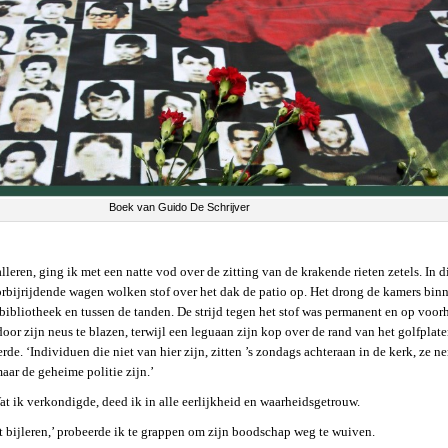
Boek van Guido De Schrijver
lleren, ging ik met een natte vod over de zitting van de krakende rieten zetels. In 
rbijrijdende wagen wolken stof over het dak de patio op. Het drong de kamers binn
bibliotheek en tussen de tanden. De strijd tegen het stof was permanent en op voo
r zijn neus te blazen, terwijl een leguaan zijn kop over de rand van het golfplate
e. ‘Individuen die niet van hier zijn, zitten ’s zondags achteraan in de kerk, ze
aar de geheime politie zijn.’
 Wat ik verkondigde, deed ik in alle eerlijkheid en waarheidsgetrouw.
 bijleren,’ probeerde ik te grappen om zijn boodschap weg te wuiven.