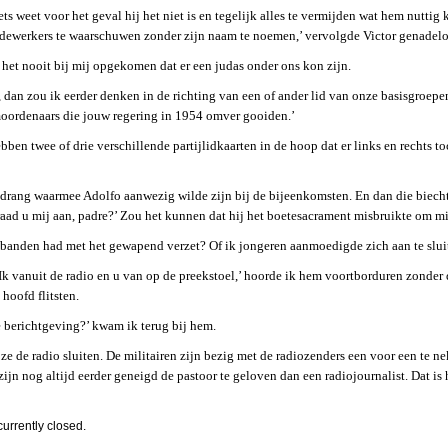
ts weet voor het geval hij het niet is en tegelijk alles te vermijden wat hem nuttig 
edewerkers te waarschuwen zonder zijn naam te noemen,’ vervolgde Victor genadelo
het nooit bij mij opgekomen dat er een judas onder ons kon zijn.
, dan zou ik eerder denken in de richting van een of ander lid van onze basisgroe
 moordenaars die jouw regering in 1954 omver gooiden.’
ebben twee of drie verschillende partijlidkaarten in de hoop dat er links en rechts 
ndrang waarmee Adolfo aanwezig wilde zijn bij de bijeenkomsten. En dan die biecht, 
aad u mij aan, padre?’ Zou het kunnen dat hij het boetesacrament misbruikte om mij
 banden had met het gewapend verzet? Of ik jongeren aanmoedigde zich aan te slui
. Ik vanuit de radio en u van op de preekstoel,’ hoorde ik hem voortborduren zonder 
hoofd flitsten.
e berichtgeving?’ kwam ik terug bij hem.
t ze de radio sluiten. De militairen zijn bezig met de radiozenders een voor een te
zijn nog altijd eerder geneigd de pastoor te geloven dan een radiojournalist. Dat is 
urrently closed.